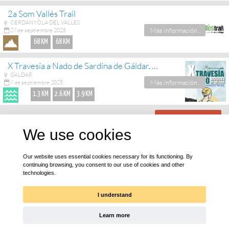
2a Som Vallés Trail
CERDANYOLA DEL VALLES
Más información..
27 de septiembre 2025
68 KM
68 KM
X Travesía a Nado de Sardina de Gáldar. Memorial Félix Santiago Melián
GALDAR
Más información..
7 de septiembre 2025
1.3 KM
2.6 KM
3.9 KM
ver más eventos
We use cookies
¡Bájate nuestra app!
Our website uses essential cookies necessary for its functioning. By
continuing browsing, you consent to our use of cookies and other
technologies.
I understand
Learn more