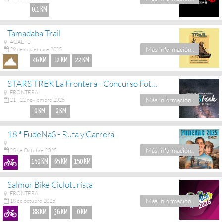
0.1 KM
Tamadaba Trail
AGAETE
Más información..
29 de noviembre 2025
46 KM
12 KM
22 KM
STARS TREK La Frontera - Concurso Fotografía Nocturna
FRONTERA
Más información..
21 - 22 noviembre 2025
0 KM
0 KM
18 ª FudeNaS - Ruta y Carrera
Más información..
25 de Octubre 2025
150 KM
65 KM
150 KM
Salmor Bike Cicloturista
FRONTERA
Más información..
18 de octubre 2025
88 KM
36 KM
0 KM