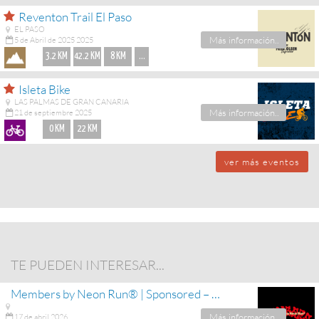
Reventon Trail El Paso
EL PASO
Más información..
5 de Abril de 2025 2025
3.2 KM
42.2 KM
8 KM
...
Isleta Bike
LAS PALMAS DE GRAN CANARIA
Más información..
21 de septiembre 2025
0 KM
22 KM
ver más eventos
TE PUEDEN INTERESAR...
Members by Neon Run® | Sponsored – Podoactiva La Palma
Más información..
17 de abril 2026